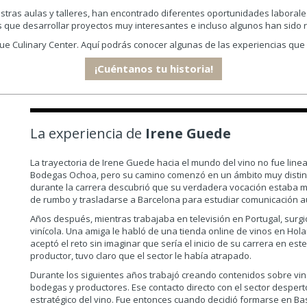
ras aulas y talleres, han encontrado diferentes oportunidades laborales 
 que desarrollar proyectos muy interesantes e incluso algunos han sido 
ue Culinary Center. Aquí podrás conocer algunas de las experiencias que 
¡Cuéntanos tu historia!
La experiencia de
Irene Guede
La trayectoria de Irene Guede hacia el mundo del vino no fue lin
Bodegas Ochoa, pero su camino comenzó en un ámbito muy distint
durante la carrera descubrió que su verdadera vocación estaba m
de rumbo y trasladarse a Barcelona para estudiar comunicación a
Años después, mientras trabajaba en televisión en Portugal, surgi
vinícola. Una amiga le habló de una tienda online de vinos en Hol
aceptó el reto sin imaginar que sería el inicio de su carrera en est
productor, tuvo claro que el sector le había atrapado.
Durante los siguientes años trabajó creando contenidos sobre vin
bodegas y productores. Ese contacto directo con el sector despertó
estratégico del vino. Fue entonces cuando decidió formarse en Bas