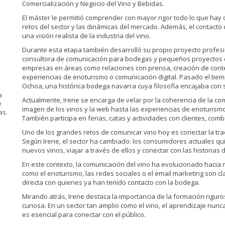
Comercialización y Negocio del Vino y Bebidas.
El máster le permitió comprender con mayor rigor todo lo que hay de
retos del sector y las dinámicas del mercado. Además, el contacto
una visión realista de la industria del vino.
Durante esta etapa también desarrolló su propio proyecto profesi
consultora de comunicación para bodegas y pequeños proyectos de
empresas en áreas como relaciones con prensa, creación de conte
experiencias de enoturismo o comunicación digital. Pasado el tie
Ochoa, una histórica bodega navarra cuya filosofía encajaba con 
a
Actualmente, Irene se encarga de velar por la coherencia de la c
e
imagen de los vinos y la web hasta las experiencias de enoturismo,
as.
También participa en ferias, catas y actividades con clientes, comb
Uno de los grandes retos de comunicar vino hoy es conectar la tr
Según Irene, el sector ha cambiado: los consumidores actuales q
nuevos vinos, viajar a través de ellos y conectar con las historias 
En este contexto, la comunicación del vino ha evolucionado hacia
como el enoturismo, las redes sociales o el email marketing son 
directa con quienes ya han tenido contacto con la bodega.
Mirando atrás, Irene destaca la importancia de la formación riguro
curiosa. En un sector tan amplio como el vino, el aprendizaje nun
es esencial para conectar con el público.