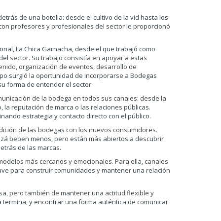
trás de una botella: desde el cultivo de la vid hasta los
 con profesores y profesionales del sector le proporcionó
onal, La Chica Garnacha, desde el que trabajó como
l sector. Su trabajo consistía en apoyar a estas
nido, organización de eventos, desarrollo de
mpo surgió la oportunidad de incorporarse a Bodegas
su forma de entender el sector.
omunicación de la bodega en todos sus canales: desde la
 la reputación de marca o las relaciones públicas.
inando estrategia y contacto directo con el público.
adición de las bodegas con los nuevos consumidores.
uizá beben menos, pero están más abiertos a descubrir
detrás de las marcas.
 modelos más cercanos y emocionales. Para ella, canales
clave para construir comunidades y mantener una relación
sa, pero también de mantener una actitud flexible y
ca termina, y encontrar una forma auténtica de comunicar